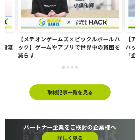
ハッ
【メテオンゲームズ×ピックルボールハ
【ア
る物流
ック】ゲームやアプリで世界中の貧困を
ハッ
減らす
「企
取材記事一覧を見る
パートナー企業をご検討の企業様へ
詳しく見る