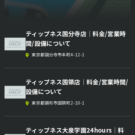
ピックルボールコーチ【星 森人】の
MiLP Tokushima Series （DUPR
吉原哲平コーチ特別イベント／ 戦術
ピックルボールサークル【福山ピック
ティップネス国分寺店｜料金/営業時
個別レッスン
14 OPEN ）｜日程・会場・参加方法
レッスン＆DUPR判定セッション｜日
ルボールアカデミー】メンバー募集
間/設備について
まとめ【ピックルボール大会情報】
時・エリア・料金【ピックルボールイ
栃木県／関東・東北出張対応
広島県 エフピコアリーナふくやま、他
東京都国分寺市本町4-12-1
ベント情報】
徳島県徳島市
2026/08/09
徳島県徳島市
2026年8月15日(土) 13:00~
ピックルボールコーチ【西村尚也】の
ピックルボールサークル【Five Force
ティップネス国領店｜料金/営業時間/
個別レッスン
MiLP Tokushima Series （DUPR
Pickle Okinawa】のメンバー募集
設備について
12 OPEN ）｜日程・会場・参加方法
沖縄県那覇市 開南小学校体育館、東風平体育館な
東京都
東京都調布市国領町2-10-1
ど
まとめ【ピックルボール大会情報】
徳島県徳島市
2026/08/02
ピックルボールコーチ【宮﨑裕樹】の
ティップネス大泉学園24hours｜料