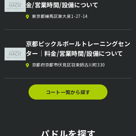
ピックルボールサークル【parry
個別レッスン
金/営業時間/設備について
stance】のメンバー募集
MASAHIRO’s CUP Presented by
関東近県
東京都練馬区東大泉1-27-14
鹿児島県
Fuji system｜日程・会場・参加方法
まとめ【ピックルボール大会情報】
京都ピックルボールトレーニングセン
茨城県東茨城郡
2026/07/26〜2027/02/14
ピックルボールサークル【まるぴっく
ター｜料金/営業時間/設備について
サークル】のメンバー募集
京都府京都市伏見区羽束師古川町330
滋賀県大津市
PPAアジア500 東京オープン2026｜
日程・会場・参加方法まとめ【ピック
ルボール大会情報】
コート一覧から探す
東京都立川市泉町
2026/07/01〜2026/07/04
パドルを探す