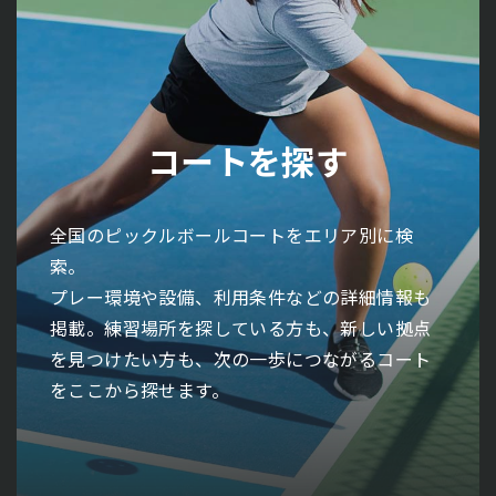
コーチ/レッスンを探す
イベントを探す
サークルを探す
コートを探す
大会を探す
全国のピックルボールコーチ・レッスン情報を
全国で開催されるピックルボール大会をエリア
全国のピックルボールイベント情報をエリア別
全国のピックルボールサークルをエリア別に検
全国のピックルボールコートをエリア別に検
エリア別に検索。
別に検索。
に検索。
索。
索。
指導スタイルや対象レベル、開催形式などの詳
開催日程や会場、参加条件などの詳細情報も掲
体験会や交流会、特別企画などの詳細情報も掲
活動内容やレベル、参加条件などの詳細情報も
プレー環境や設備、利用条件などの詳細情報も
細情報も掲載。基礎から学びたい初心者の方
載。実力を試したい方も、競技として挑戦した
載。はじめて参加する方も、仲間との交流を広
掲載。仲間と楽しみたい方も、継続してプレー
掲載。練習場所を探している方も、新しい拠点
も、さらなるレベルアップを目指す方も、自分
い方も、次のステージにつながる大会をここか
げたい方も、新しい出会いにつながる機会をこ
できる環境を探している方も、自分に合ったコ
を見つけたい方も、次の一歩につながるコート
に合った指導環境をここから探せます。
ら見つけられます。
こから探せます。
ミュニティをここから見つけられます。
をここから探せます。