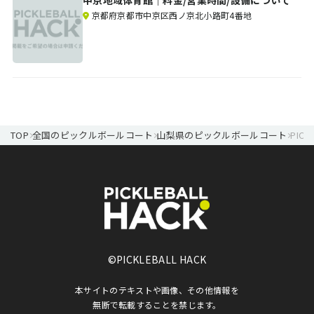
中京地域体育館｜料金/営業時間/設備について
京都府京都市中京区西ノ京北小路町4番地
TOP
全国のピックルボールコート
山梨県のピックルボールコート
PIC
©PICKLEBALL HACK
本サイトのテキストや画像、その他情報を
無断で転載することを禁じます。