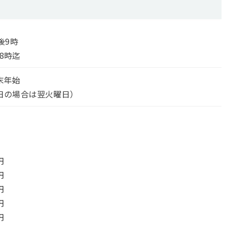
後9時
8時迄
末年始
日の場合は翌火曜日）
）
円
円
円
円
円