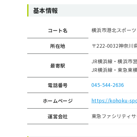
基本情報
横浜市港北スポー
コート名
〒222-0032神奈
所在地
JR横浜線・横浜市
最寄駅
JR横浜線・東急東
045-544-2636
電話番号
https://kohoku-sp
ホームページ
東急ファシリティサ
運営会社