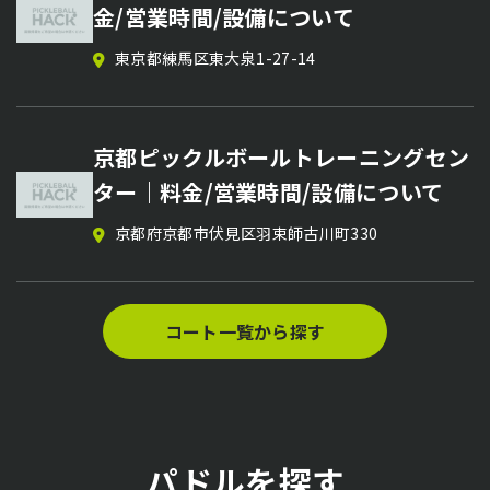
ピックルボールサークル【parry
個別レッスン
金/営業時間/設備について
stance】のメンバー募集
MASAHIRO’s CUP Presented by
関東近県
東京都練馬区東大泉1-27-14
鹿児島県
Fuji system｜日程・会場・参加方法
まとめ【ピックルボール大会情報】
京都ピックルボールトレーニングセン
茨城県東茨城郡
2026/07/26〜2027/02/14
ピックルボールサークル【まるぴっく
ター｜料金/営業時間/設備について
サークル】のメンバー募集
京都府京都市伏見区羽束師古川町330
滋賀県大津市
PPAアジア500 東京オープン2026｜
日程・会場・参加方法まとめ【ピック
ルボール大会情報】
コート一覧から探す
東京都立川市泉町
2026/07/01〜2026/07/04
パドルを探す