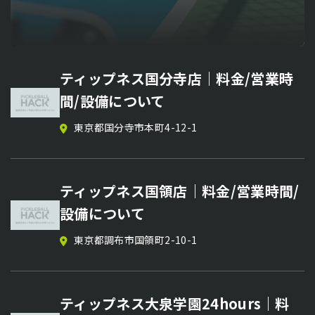
ピックルボールコーチ【星 森人】の
MiLP Tokushima Series （DUPR
吉原哲平コーチ特別イベント／ 戦術
ピックルボールサークル【福山ピック
ティップネス国分寺店｜料金/営業時
個別レッスン
14 OPEN ）｜日程・会場・参加方法
レッスン＆DUPR判定セッション｜日
ルボールアカデミー】メンバー募集
間/設備について
まとめ【ピックルボール大会情報】
時・エリア・料金【ピックルボールイ
栃木県／関東・東北出張対応
広島県 エフピコアリーナふくやま、他
東京都国分寺市本町4-12-1
ベント情報】
徳島県徳島市
2026/08/09
徳島県徳島市
2026年8月15日(土) 13:00~
ピックルボールコーチ【西村尚也】の
ピックルボールサークル【Five Force
ティップネス国領店｜料金/営業時間/
個別レッスン
MiLP Tokushima Series （DUPR
Pickle Okinawa】のメンバー募集
設備について
12 OPEN ）｜日程・会場・参加方法
沖縄県那覇市 開南小学校体育館、東風平体育館な
東京都
東京都調布市国領町2-10-1
ど
まとめ【ピックルボール大会情報】
徳島県徳島市
2026/08/02
ピックルボールコーチ【宮﨑裕樹】の
ティップネス大泉学園24hours｜料