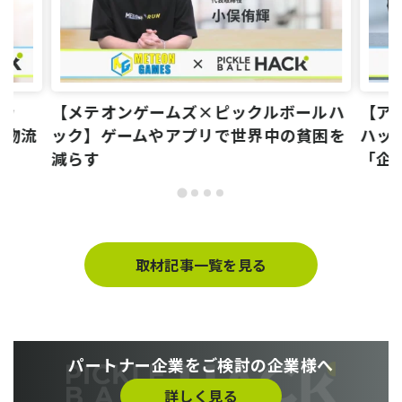
ハッ
【メテオンゲームズ×ピックルボールハ
【ア
る物流
ック】ゲームやアプリで世界中の貧困を
ハッ
減らす
「企
取材記事一覧を見る
パートナー企業をご検討の企業様へ
詳しく見る