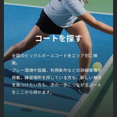
コーチ/レッスンを探す
イベントを探す
サークルを探す
コートを探す
大会を探す
全国のピックルボールコーチ・レッスン情報を
全国で開催されるピックルボール大会をエリア
全国のピックルボールイベント情報をエリア別
全国のピックルボールサークルをエリア別に検
全国のピックルボールコートをエリア別に検
エリア別に検索。
別に検索。
に検索。
索。
索。
指導スタイルや対象レベル、開催形式などの詳
開催日程や会場、参加条件などの詳細情報も掲
体験会や交流会、特別企画などの詳細情報も掲
活動内容やレベル、参加条件などの詳細情報も
プレー環境や設備、利用条件などの詳細情報も
細情報も掲載。基礎から学びたい初心者の方
載。実力を試したい方も、競技として挑戦した
載。はじめて参加する方も、仲間との交流を広
掲載。仲間と楽しみたい方も、継続してプレー
掲載。練習場所を探している方も、新しい拠点
も、さらなるレベルアップを目指す方も、自分
い方も、次のステージにつながる大会をここか
げたい方も、新しい出会いにつながる機会をこ
できる環境を探している方も、自分に合ったコ
を見つけたい方も、次の一歩につながるコート
に合った指導環境をここから探せます。
ら見つけられます。
こから探せます。
ミュニティをここから見つけられます。
をここから探せます。