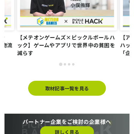
ハッ
【メテオンゲームズ×ピックルボールハ
【ア
る物流
ック】ゲームやアプリで世界中の貧困を
ハッ
減らす
「企
取材記事一覧を見る
パートナー企業をご検討の企業様へ
詳しく見る