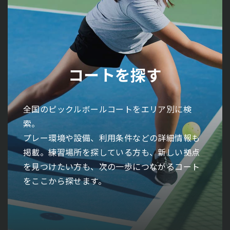
コーチ/レッスンを探す
イベントを探す
サークルを探す
コートを探す
大会を探す
全国のピックルボールコーチ・レッスン情報を
全国で開催されるピックルボール大会をエリア
全国のピックルボールイベント情報をエリア別
全国のピックルボールサークルをエリア別に検
全国のピックルボールコートをエリア別に検
エリア別に検索。
別に検索。
に検索。
索。
索。
指導スタイルや対象レベル、開催形式などの詳
開催日程や会場、参加条件などの詳細情報も掲
体験会や交流会、特別企画などの詳細情報も掲
活動内容やレベル、参加条件などの詳細情報も
プレー環境や設備、利用条件などの詳細情報も
細情報も掲載。基礎から学びたい初心者の方
載。実力を試したい方も、競技として挑戦した
載。はじめて参加する方も、仲間との交流を広
掲載。仲間と楽しみたい方も、継続してプレー
掲載。練習場所を探している方も、新しい拠点
も、さらなるレベルアップを目指す方も、自分
い方も、次のステージにつながる大会をここか
げたい方も、新しい出会いにつながる機会をこ
できる環境を探している方も、自分に合ったコ
を見つけたい方も、次の一歩につながるコート
に合った指導環境をここから探せます。
ら見つけられます。
こから探せます。
ミュニティをここから見つけられます。
をここから探せます。