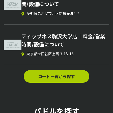
ピックルボールサークル【parry
個別レッスン
間/設備について
stance】のメンバー募集
MASAHIRO’s CUP Presented by
関東近県
愛知県名古屋市北区瑠璃光町4-7
鹿児島県
Fuji system｜日程・会場・参加方法
まとめ【ピックルボール大会情報】
ティップネス駒沢大学店｜料金/営業
茨城県東茨城郡
2026/07/26〜2027/02/14
ピックルボールサークル【まるぴっく
時間/設備について
サークル】のメンバー募集
東京都世田谷区上馬 3-15-16
滋賀県大津市
PPAアジア500 東京オープン2026｜
日程・会場・参加方法まとめ【ピック
ルボール大会情報】
コート一覧から探す
東京都立川市泉町
2026/07/01〜2026/07/04
パドルを探す