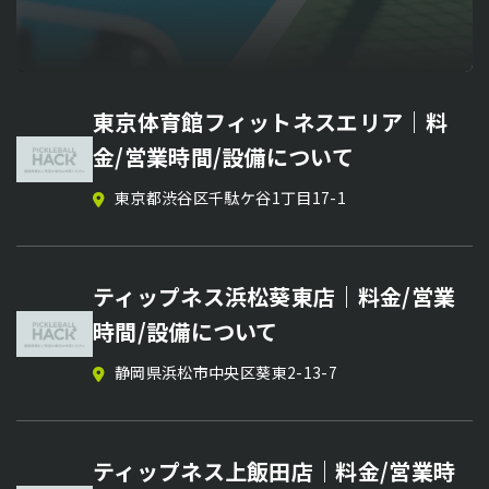
ピックルボールコーチ【星 森人】の
MiLP Tokushima Series （DUPR
吉原哲平コーチ特別イベント／ 戦術
ピックルボールサークル【福山ピック
東京体育館フィットネスエリア｜料
個別レッスン
14 OPEN ）｜日程・会場・参加方法
レッスン＆DUPR判定セッション｜日
ルボールアカデミー】メンバー募集
金/営業時間/設備について
まとめ【ピックルボール大会情報】
時・エリア・料金【ピックルボールイ
栃木県／関東・東北出張対応
広島県 エフピコアリーナふくやま、他
東京都渋谷区千駄ケ谷1丁目17-1
ベント情報】
徳島県徳島市
2026/08/09
徳島県徳島市
2026年8月15日(土) 13:00~
ピックルボールコーチ【西村尚也】の
ピックルボールサークル【Five Force
ティップネス浜松葵東店｜料金/営業
個別レッスン
MiLP Tokushima Series （DUPR
Pickle Okinawa】のメンバー募集
時間/設備について
12 OPEN ）｜日程・会場・参加方法
沖縄県那覇市 開南小学校体育館、東風平体育館な
東京都
静岡県浜松市中央区葵東2-13-7
ど
まとめ【ピックルボール大会情報】
徳島県徳島市
2026/08/02
ピックルボールコーチ【宮﨑裕樹】の
ティップネス上飯田店｜料金/営業時